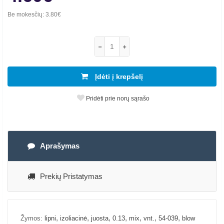
Be mokesčių:
3.80€
Įdėti į krepšelį
Pridėti prie norų sąrašo
Aprašymas
Prekių Pristatymas
,
,
,
,
,
,
,
Žymos:
lipni
izoliacinė
juosta
0.13
mix
vnt.
54-039
blow