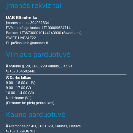
Įmonės rekvizitai
UAB Eltechnika
Įmonės kodas: 304082834
PVM mokėtojo kodas: LT100009624714
Bankas: LT367300010144143930 (Swedbank)
SWIFT: HABALT22
El. paštas:
info@anodas.lt
Vilniaus parduotuvė
Vytenio g. 20, LT-03229 Vilnius, Lietuva
+370 64502448
Darbo laikas
9:00 - 18:00 (I - IV)
9:00 - 17:00 (V)
10:00 - 14:00 (VI)
Nedirbame (VII)
(Dirbame be pietų pertraukos)
Kauno parduotuvė
Pramonės pr. 4D, LT-51329, Kaunas, Lietuva
+370 66436781