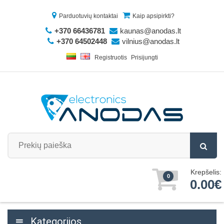
Parduotuvių kontaktai
Kaip apsipirkti?
+370 66436781
kaunas@anodas.lt
+370 64502448
vilnius@anodas.lt
Registruotis
Prisijungti
Krepšelis:
0
0.00€
Kategorijos