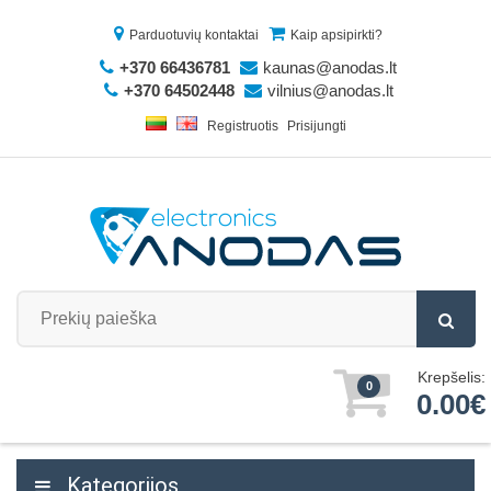
Parduotuvių kontaktai
Kaip apsipirkti?
+370 66436781
kaunas@anodas.lt
+370 64502448
vilnius@anodas.lt
Registruotis
Prisijungti
Krepšelis:
0
0.00€
Kategorijos