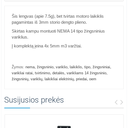
Šis lengvas (apie 7.5g), bet tvirtas motoro laikiklis
pagamintas iš 3mm storio dengto plieno.
Skirtas kampu montuoti NEMA 14 tipo žingsninius
variklius.
Į komplektą įeina 4x 5mm m3 varžtai.
,
,
,
,
,
,
Žymos:
nema
žingsninio
variklio
laikiklis
tipo
žingsniniai
,
,
,
,
varikliai ratai
tvirtinimo
detalės
varikliams 14 žingsninio
,
,
,
,
žingsninių
variklių
laikikliai elektrinių
priedai
oem
Susijusios prekės