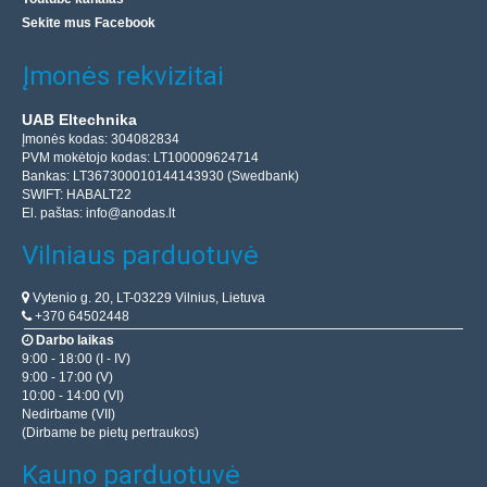
Sekite mus Facebook
Įmonės rekvizitai
UAB Eltechnika
Įmonės kodas: 304082834
PVM mokėtojo kodas: LT100009624714
Bankas: LT367300010144143930 (Swedbank)
SWIFT: HABALT22
El. paštas:
info@anodas.lt
Vilniaus parduotuvė
Vytenio g. 20, LT-03229 Vilnius, Lietuva
+370 64502448
Darbo laikas
9:00 - 18:00 (I - IV)
9:00 - 17:00 (V)
10:00 - 14:00 (VI)
Nedirbame (VII)
(Dirbame be pietų pertraukos)
Kauno parduotuvė