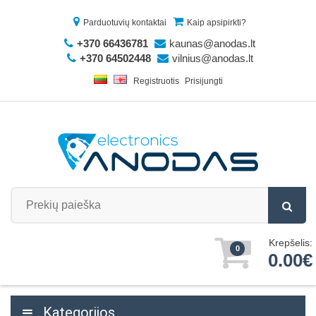
Parduotuvių kontaktai
Kaip apsipirkti?
+370 66436781
kaunas@anodas.lt
+370 64502448
vilnius@anodas.lt
Registruotis
Prisijungti
Krepšelis:
0
0.00€
Kategorijos