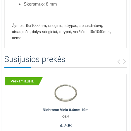
Skersmuo: 8 mm
,
,
,
,
Žymos:
t8x1000mm
srieginis
strypas
spausdintuvų
,
,
,
,
atsarginės
dalys srieginiai
strypai
veržlės ir t8x1040mm
acme
Susijusios prekės
Perkamiausia
Nichromo Viela 0.4mm 10m
OEM
4.70€