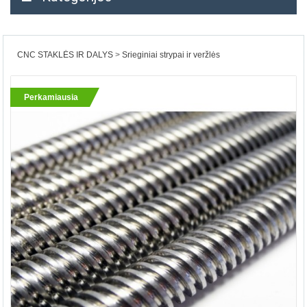
CNC STAKLĖS IR DALYS
Srieginiai strypai ir veržlės
Perkamiausia