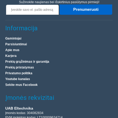
Sužinokite naujienas bei išskirtinius pasiūlymus pirmieji!
Prenumeruoti
Informacija
Gamintojai
Parsisiuntimai
Apie mus
Karjera
Prekių grąžinimas ir garantija
Prekių pristatymas
Privatumo politika
Youtube kanalas
Sekite mus Facebook
Įmonės rekvizitai
UAB Eltechnika
Įmonės kodas: 304082834
PVM mokėtojo kodas: LT100009624714