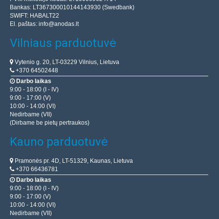
Bankas: LT367300010144143930 (Swedbank)
SWIFT: HABALT22
El. paštas:
info@anodas.lt
Vilniaus parduotuvė
Vytenio g. 20, LT-03229 Vilnius, Lietuva
+370 64502448
Darbo laikas
9:00 - 18:00 (I - IV)
9:00 - 17:00 (V)
10:00 - 14:00 (VI)
Nedirbame (VII)
(Dirbame be pietų pertraukos)
Kauno parduotuvė
Pramonės pr. 4D, LT-51329, Kaunas, Lietuva
+370 66436781
Darbo laikas
9:00 - 18:00 (I - IV)
9:00 - 17:00 (V)
10:00 - 14:00 (VI)
Nedirbame (VII)