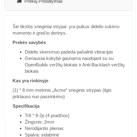
Prekių Pristatymas
Šie tikslūs srieginiai strypai yra puikus didelio sukimo
momento ir greičio derinys.
Prekės savybės
Didelis skersmuo padeda pašalinti vibracijas
Geriausiai kokybė gaunama naudojant su su
OpenBuilds veržlių blokais ir Anti-Backlash veržlių
blokais
Kas yra rinkinyje
(1) * 8 mm metrinis „Acme“ srieginis strypas (ilgis
priklauso nuo pasirinkimo)
Specifikacija
Tr8 * 8-2p (4 pradžios)
Žingsnis: 2mm
Nerūdijantis plienas
Spalva: sidabrinė