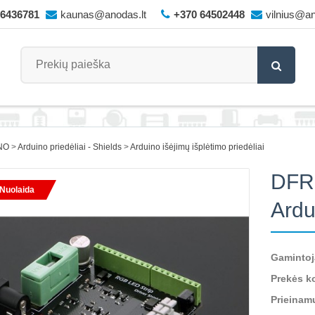
66436781
kaunas@anodas.lt
+370 64502448
vilnius@an
NO
Arduino priedėliai - Shields
Arduino išėjimų išplėtimo priedėliai
DFRo
Nuolaida
Ardu
Gamintoj
Prekės k
Prieinam