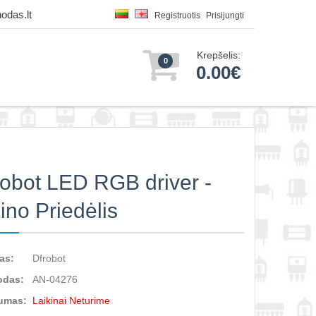
odas.lt
Registruotis
Prisijungti
Krepšelis:
0
0.00€
bot LED RGB driver -
ino Priedėlis
as:
Dfrobot
odas:
AN-04276
umas:
Laikinai Neturime