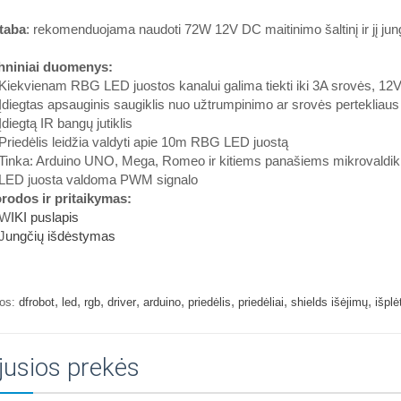
taba
: rekomenduojama naudoti 72W 12V DC maitinimo šaltinį ir jį jungt 
hniniai duomenys:
iekvienam RBG LED juostos kanalui galima tiekti iki 3A srovės, 12
iegtas apsauginis saugiklis nuo užtrumpinimo ar srovės pertekliaus
iegtą IR bangų jutiklis
iedėlis leidžia valdyti apie 10m RBG LED juostą
inka: Arduino UNO, Mega, Romeo ir kitiems panašiems mikrovaldik
ED juosta valdoma PWM signalo
rodos ir pritaikymas:
W
IKI puslapis
J
ungčių išdėstymas
,
,
,
,
,
,
,
,
os:
dfrobot
led
rgb
driver
arduino
priedėlis
priedėliai
shields išėjimų
išplė
jusios prekės