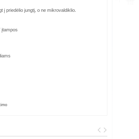
į priedėlio jungtį, o ne mikrovaldiklio.
V įtampos
liams
timo