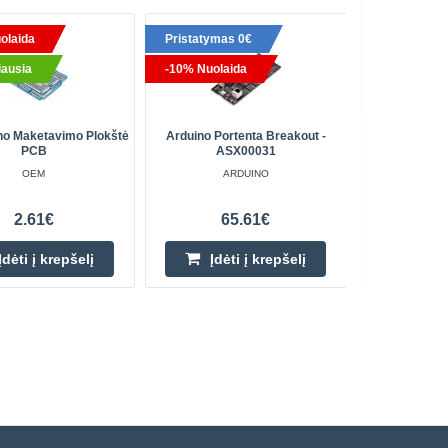
olaida
Pristatymas 0€
-10% Nuo
ausia
-10% Nuolaida
no Maketavimo Plokštė
Arduino Portenta Breakout -
DFRobot Išė
PCB
ASX00031
J
OEM
ARDUINO
2.61€
65.61€
Įdėti į krepšelį
Įdėti į krepšelį