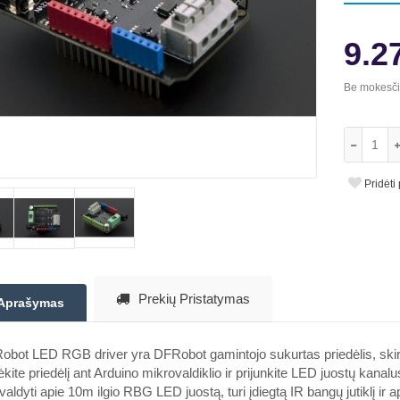
9.2
Be mokesč
Pridėti
Prekių Pristatymas
Aprašymas
bot LED RGB driver yra DFRobot gamintojo sukurtas priedėlis, skirt
kite priedėlį ant Arduino mikrovaldiklio ir prijunkite LED juostų kanalus 
 valdyti apie 10m ilgio RBG LED juostą, turi įdiegtą IR bangų jutiklį 