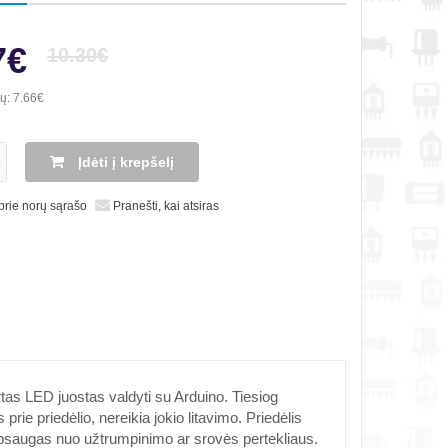
7€
10.30€
ių:
7.66€
Įdėti į krepšelį
 prie norų sąrašo
Pranešti, kai atsiras
as LED juostas valdyti su Arduino. Tiesiog
prie priedėlio, nereikia jokio litavimo. Priedėlis
ir apsaugas nuo užtrumpinimo ar srovės pertekliaus.