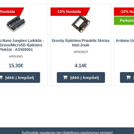
Nuolaida
-10% Nuolaida
-10% Nu
Perkami
 Nano Jungties Laikiklis -
Gravity Išplėtimo Priedėlis Skirtas
Arduino U
/Grove/microSD Išplėtimo
Intel Joule
Plokštė - ASX00061
DFROBOT
ARDUINO
15.30€
4.14€
Įdėti į krepšelį
Įdėti į krepšelį
Sužinokite naujienas bei išskirtinius pasiūlymus pirmieji!