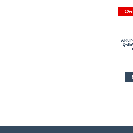
-10% 
Arduino
Qwiic