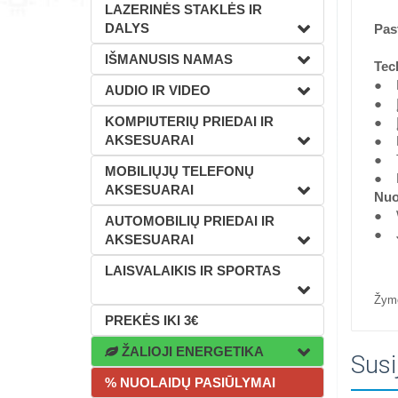
LAZERINĖS STAKLĖS IR
DALYS
Pas
IŠMANUSIS NAMAS
Tec
● K
AUDIO IR VIDEO
● Įd
KOMPIUTERIŲ PRIEDAI IR
● Įd
AKSESUARAI
● Pr
● T
MOBILIŲJŲ TELEFONŲ
● L
AKSESUARAI
Nuo
● 
AUTOMOBILIŲ PRIEDAI IR
● 
AKSESUARAI
LAISVALAIKIS IR SPORTAS
Žym
PREKĖS IKI 3€
ŽALIOJI ENERGETIKA
Susi
% NUOLAIDŲ PASIŪLYMAI