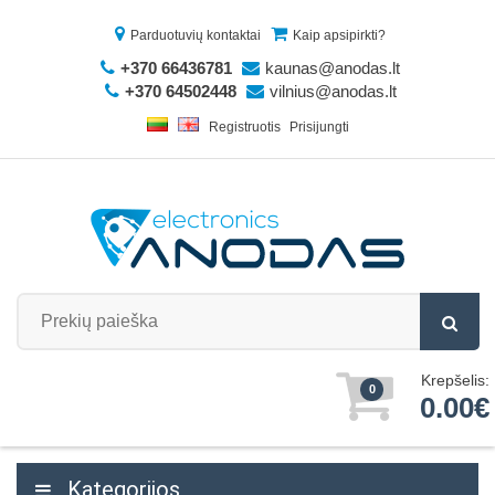
Parduotuvių kontaktai
Kaip apsipirkti?
+370 66436781
kaunas@anodas.lt
+370 64502448
vilnius@anodas.lt
Registruotis
Prisijungti
Krepšelis:
0
0.00€
Kategorijos