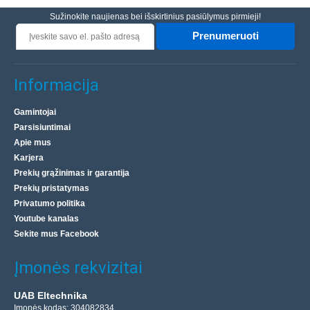
Sužinokite naujienas bei išskirtinius pasiūlymus pirmieji!
Prenumeruoti
Informacija
Gamintojai
Parsisiuntimai
Apie mus
Karjera
Prekių grąžinimas ir garantija
Prekių pristatymas
Privatumo politika
Youtube kanalas
Sekite mus Facebook
Įmonės rekvizitai
UAB Eltechnika
Įmonės kodas: 304082834