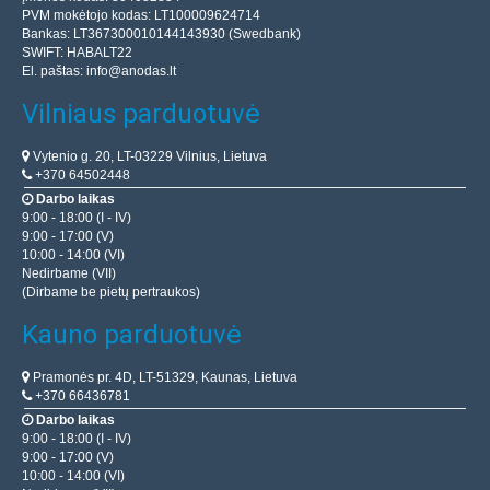
PVM mokėtojo kodas: LT100009624714
Bankas: LT367300010144143930 (Swedbank)
SWIFT: HABALT22
El. paštas:
info@anodas.lt
Vilniaus parduotuvė
Vytenio g. 20, LT-03229 Vilnius, Lietuva
+370 64502448
Darbo laikas
9:00 - 18:00 (I - IV)
9:00 - 17:00 (V)
10:00 - 14:00 (VI)
Nedirbame (VII)
(Dirbame be pietų pertraukos)
Kauno parduotuvė
Pramonės pr. 4D, LT-51329, Kaunas, Lietuva
+370 66436781
Darbo laikas
9:00 - 18:00 (I - IV)
9:00 - 17:00 (V)
10:00 - 14:00 (VI)