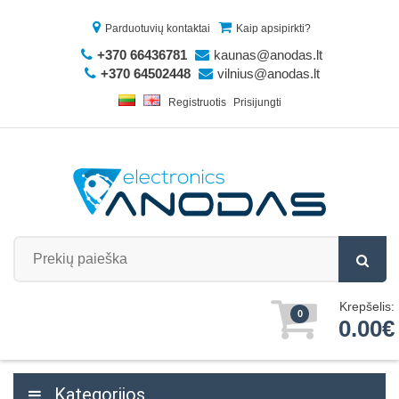
Parduotuvių kontaktai
Kaip apsipirkti?
+370 66436781
kaunas@anodas.lt
+370 64502448
vilnius@anodas.lt
Registruotis
Prisijungti
Krepšelis:
0
0.00€
Kategorijos