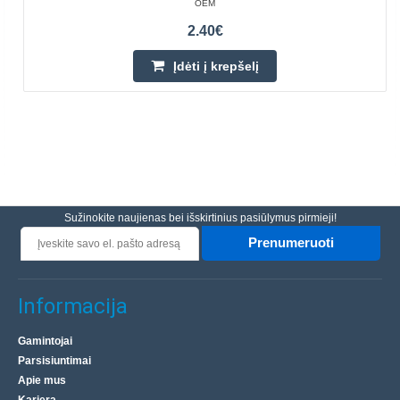
OEM
2.40€
Įdėti į krepšelį
Sužinokite naujienas bei išskirtinius pasiūlymus pirmieji!
Prenumeruoti
Informacija
Gamintojai
Parsisiuntimai
Apie mus