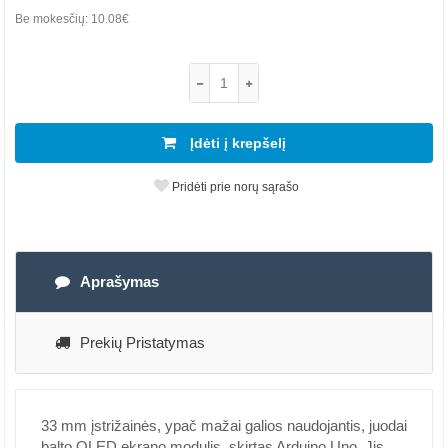
Be mokesčių:
10.08€
Įdėti į krepšelį
Pridėti prie norų sąrašo
Aprašymas
Prekių Pristatymas
33 mm įstrižainės, ypač mažai galios naudojantis, juodai
balto OLED ekrano modulis, skirtas Arduino Uno. Jis