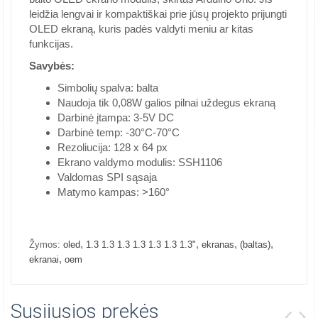
leidžia lengvai ir kompaktiškai prie jūsų projekto prijungti
OLED ekraną, kuris padės valdyti meniu ar kitas
funkcijas.
Savybės:
Simbolių spalva: balta
Naudoja tik 0,08W galios pilnai uždegus ekraną
Darbinė įtampa: 3-5V DC
Darbinė temp: -30°C-70°C
Rezoliucija: 128 x 64 px
Ekrano valdymo modulis: SSH1106
Valdomas SPI sąsaja
Matymo kampas: >160°
,
,
,
,
Žymos:
oled
1.3 1.3 1.3 1.3 1.3 1.3 1.3"
ekranas
(baltas)
,
ekranai
oem
Susijusios prekės