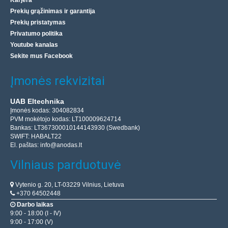
Karjera
Prekių grąžinimas ir garantija
Prekių pristatymas
Privatumo politika
Youtube kanalas
Sekite mus Facebook
Įmonės rekvizitai
UAB Eltechnika
Įmonės kodas: 304082834
PVM mokėtojo kodas: LT100009624714
Bankas: LT367300010144143930 (Swedbank)
SWIFT: HABALT22
El. paštas:
info@anodas.lt
Vilniaus parduotuvė
Vytenio g. 20, LT-03229 Vilnius, Lietuva
+370 64502448
Darbo laikas
9:00 - 18:00 (I - IV)
9:00 - 17:00 (V)